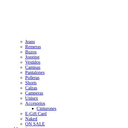
Jeans
Remeras
Buzos
Jogging
Vestidos
Camisas
Pantalones
Polleras
Shorts
Calzas
Camperas
Unisex
Accesorios
Cinturones
E-Gift Card
Naked
ON SALE