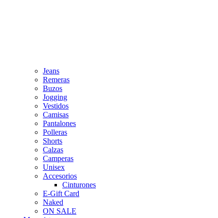
Jeans
Remeras
Buzos
Jogging
Vestidos
Camisas
Pantalones
Polleras
Shorts
Calzas
Camperas
Unisex
Accesorios
Cinturones
E-Gift Card
Naked
ON SALE