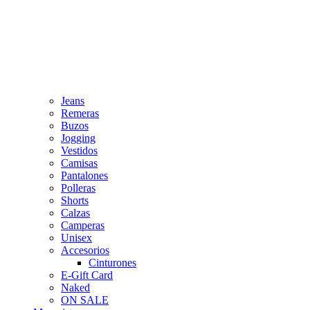
Jeans
Remeras
Buzos
Jogging
Vestidos
Camisas
Pantalones
Polleras
Shorts
Calzas
Camperas
Unisex
Accesorios
Cinturones
E-Gift Card
Naked
ON SALE