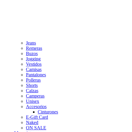
Jeans
Remeras
Buzos
Jogging
Vestidos
Camisas
Pantalones
Polleras
Shorts
Calzas
Camperas
Unisex
Accesorios
Cinturones
E-Gift Card
Naked
ON SALE