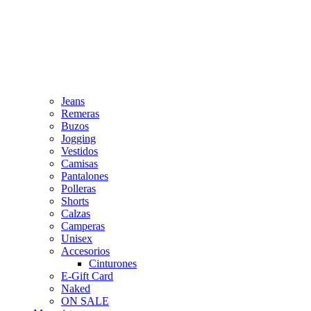
Jeans
Remeras
Buzos
Jogging
Vestidos
Camisas
Pantalones
Polleras
Shorts
Calzas
Camperas
Unisex
Accesorios
Cinturones
E-Gift Card
Naked
ON SALE