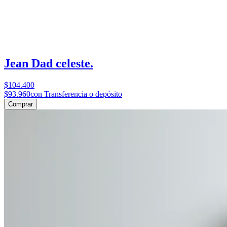
Jean Dad celeste.
$104.400
$93.960
con Transferencia o depósito
Comprar