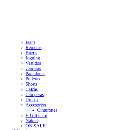
Jeans
Remeras
Buzos
Jogging
Vestidos
Camisas
Pantalones
Polleras
Shorts
Calzas
Camperas
Unisex
Accesorios
Cinturones
E-Gift Card
Naked
ON SALE