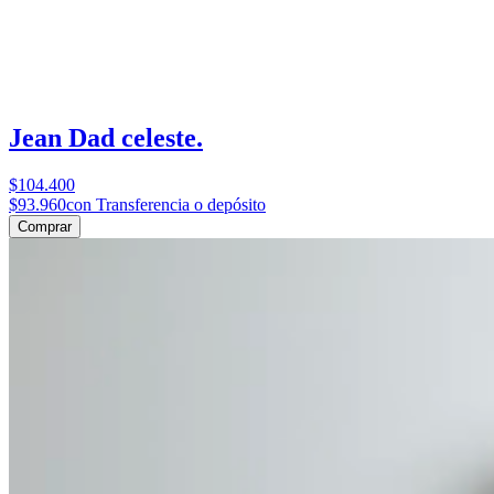
Jean Dad celeste.
$104.400
$93.960
con Transferencia o depósito
Comprar